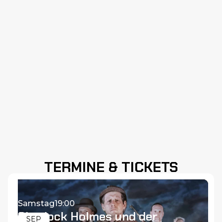
TERMINE & TICKETS
Samstag
19:00
Sherlock Holmes und der
SEP