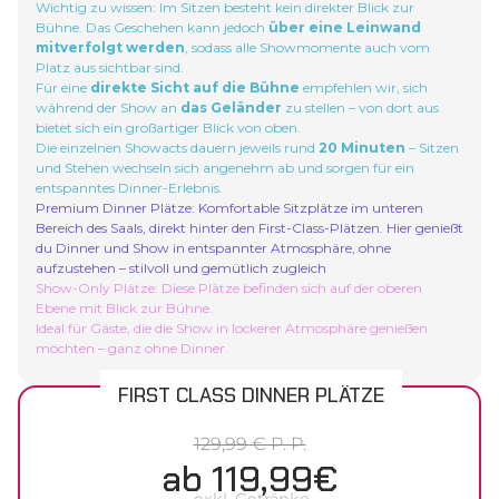
Wichtig zu wissen: Im Sitzen besteht kein direkter Blick zur
Bühne. Das Geschehen kann jedoch
über eine Leinwand
mitverfolgt werden
, sodass alle Showmomente auch vom
Platz aus sichtbar sind.
Für eine
direkte Sicht auf die Bühne
empfehlen wir, sich
während der Show an
das Geländer
zu stellen – von dort aus
bietet sich ein großartiger Blick von oben.
Die einzelnen Showacts dauern jeweils rund
20 Minuten
– Sitzen
und Stehen wechseln sich angenehm ab und sorgen für ein
entspanntes Dinner-Erlebnis.
Premium Dinner Plätze:
Komfortable Sitzplätze im unteren
Bereich des Saals, direkt hinter den First-Class-Plätzen. Hier genießt
du Dinner und Show in entspannter Atmosphäre, ohne
aufzustehen – stilvoll und gemütlich zugleich
Show-Only Plätze:
Diese Plätze befinden sich auf der oberen
Ebene mit Blick zur Bühne.
Ideal für Gäste, die die Show in lockerer Atmosphäre genießen
möchten – ganz ohne Dinner.
FIRST CLASS DINNER PLÄTZE
129,99 € P. P.
ab 119,99€
exkl. Getränke