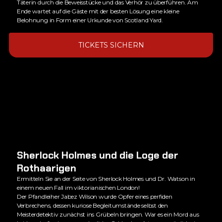
Täterin durch die Beweisstücke und das Verhör zu überführen. Am
Ende wartet auf die Gäste mit der besten Lösung eine kleine
Belohnung in Form einer Urkunde von Scotland Yard.
TICKETS SICHERN
Sherlock Holmes und die Loge der
Rothaarigen
Ermitteln Sie an der Seite von Sherlock Holmes und Dr. Watson in
einem neuen Fall im viktorianischen London!
Der Pfandleiher Jabez Wilson wurde Opfer eines perfiden
Verbrechens, dessen kuriose Begleitumstände selbst den
Meisterdetektiv zunächst ins Grübeln bringen. War es ein Mord aus