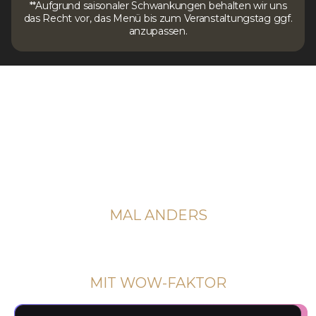
**Aufgrund saisonaler Schwankungen behalten wir uns
das Recht vor, das Menü bis zum Veranstaltungstag ggf.
anzupassen.
DINNER-SHOW-FORMATE
FÜR FIRMEN
WEIHNACHTSFEIER
MAL ANDERS
FIRMEN-EVENT
MIT WOW-FAKTOR