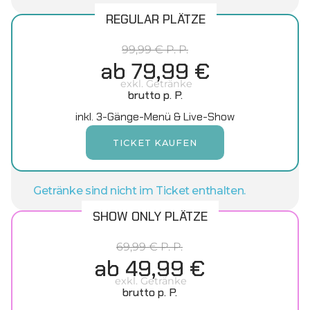
REGULAR PLÄTZE
99,99 € P. P.
ab 79,99 €
exkl. Getränke
brutto p. P.
inkl. 3-Gänge-Menü & Live-Show
TICKET KAUFEN
Getränke sind nicht im Ticket enthalten.
SHOW ONLY PLÄTZE
69,99 € P. P.
ab 49,99 €
exkl. Getränke
brutto p. P.