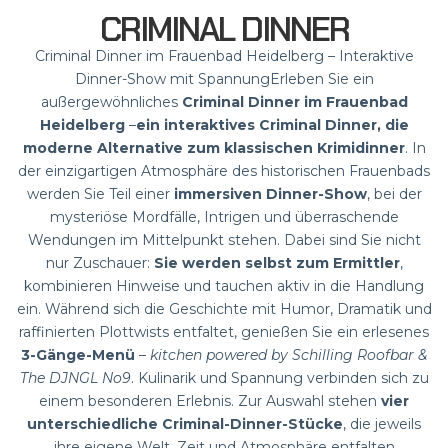
HEIDELBERG
CRIMINAL DINNER
Criminal Dinner im Frauenbad Heidelberg – Interaktive
Dinner-Show mit SpannungErleben Sie ein
außergewöhnliches
Criminal Dinner im Frauenbad
Heidelberg
–
ein interaktives Criminal Dinner, die
moderne Alternative zum klassischen Krimidinner
. In
der einzigartigen Atmosphäre des historischen Frauenbads
werden Sie Teil einer
immersiven Dinner-Show
, bei der
mysteriöse Mordfälle, Intrigen und überraschende
Wendungen im Mittelpunkt stehen. Dabei sind Sie nicht
nur Zuschauer:
Sie werden selbst zum Ermittler
,
kombinieren Hinweise und tauchen aktiv in die Handlung
ein. Während sich die Geschichte mit Humor, Dramatik und
raffinierten Plottwists entfaltet, genießen Sie ein erlesenes
3-Gänge-Menü
–
kitchen powered by Schilling Roofbar &
The DJNGL No9
. Kulinarik und Spannung verbinden sich zu
einem besonderen Erlebnis. Zur Auswahl stehen
vier
unterschiedliche Criminal-Dinner-Stücke
, die jeweils
ihre eigene Welt, Zeit und Atmosphäre entfalten