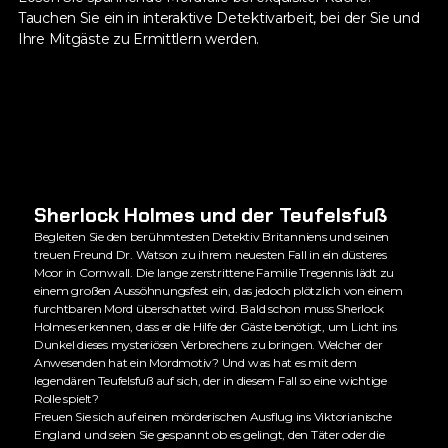
Tauchen Sie ein in interaktive Detektivarbeit, bei der Sie und
Ihre Mitgäste zu Ermittlern werden.
Sherlock Holmes und der Teufelsfuß
Begleiten Sie den berühmtesten Detektiv Britanniens und seinen
treuen Freund Dr. Watson zu ihrem neuesten Fall in ein düsteres
Moor in Cornwall. Die lange zerstrittene Familie Tregennis lädt zu
einem großen Aussöhnungsfest ein, das jedoch plötzlich von einem
furchtbaren Mord überschattet wird. Bald schon muss Sherlock
Holmes erkennen, dass er die Hilfe der Gäste benötigt, um Licht ins
Dunkel dieses mysteriösen Verbrechens zu bringen. Welcher der
Anwesenden hat ein Mordmotiv? Und was hat es mit dem
legendären Teufelsfuß auf sich, der in diesem Fall so eine wichtige
Rolle spielt?
Freuen Sie sich auf einen mörderischen Ausflug ins Viktorianische
England und seien Sie gespannt ob es gelingt, den Täter oder die