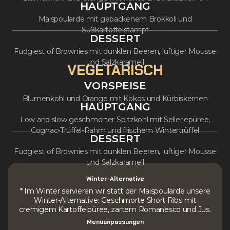
HAUPTGANG
Maispoularde mit gebackenem Brokkoli und
Süßkartoffelstampf
DESSERT
Fudgiest of Brownies mit dunklen Beeren, luftiger Mousse
und Salzkaramell
VEGETARISCH
VORSPEISE
Blumenkohl und Orange mit Kokos und Kürbiskernen
HAUPTGANG
Low and slow geschmorter Spitzkohl mit Selleriepüree,
Cognac-Trüffel-Rahm und frischem Wintertrüffel
DESSERT
Fudgiest of Brownies mit dunklen Beeren, luftiger Mousse
und Salzkaramell
Winter-Alternative
* Im Winter servieren wir statt der Maispoularde unsere
Winter-Alternative: Geschmorte Short Ribs mit
cremigem Kartoffelpüree, zartem Romanesco und Jus.
Menüanpassungen