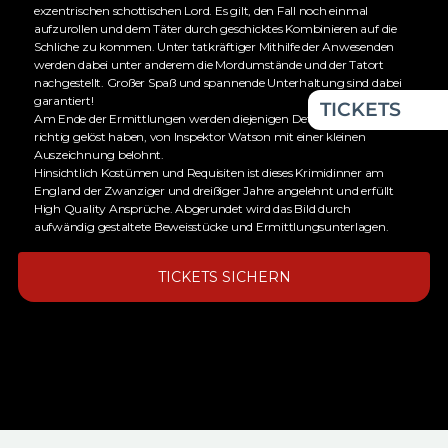
exzentrischen schottischen Lord. Es gilt, den Fall noch einmal
aufzurollen und dem Täter durch geschicktes Kombinieren auf die
Schliche zu kommen. Unter tatkräftiger Mithilfe der Anwesenden
werden dabei unter anderem die Mordumstände und der Tatort
nachgestellt. Großer Spaß und spannende Unterhaltung sind dabei
garantiert!
TICKETS
Am Ende der Ermittlungen werden diejenigen Detektive, die den Fall
richtig gelöst haben, von Inspektor Watson mit einer kleinen
Auszeichnung belohnt.
Hinsichtlich Kostümen und Requisiten ist dieses Krimidinner am
England der Zwanziger und dreißiger Jahre angelehnt und erfüllt
High Quality Ansprüche. Abgerundet wird das Bild durch
aufwändig gestaltete Beweisstücke und Ermittlungsunterlagen.
TICKETS SICHERN