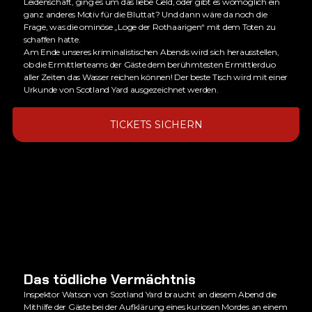
Leidenschaft, ging es um das liebe Geld, oder gibt es womöglich ein
ganz anderes Motiv für die Bluttat? Und dann wäre da noch die
Frage, was die ominöse „Loge der Rothaarigen“ mit dem Toten zu
schaffen hatte.
Am Ende unseres kriminalistischen Abends wird sich herausstellen,
ob die Ermittlerteams der Gäste dem berühmtesten Ermittlerduo
aller Zeiten das Wasser reichen können! Der beste Tisch wird mit einer
Urkunde von Scotland Yard ausgezeichnet werden.
TICKETS SICHERN
Das tödliche Vermächtnis
Inspektor Watson von Scotland Yard braucht an diesem Abend die
Mithilfe der Gäste bei der Aufklärung eines kuriosen Mordes an einem