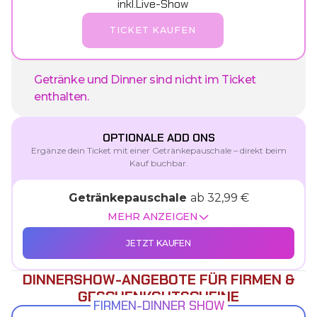
inkl.Live-Show
TICKET KAUFEN
Getränke und Dinner sind nicht im Ticket
enthalten.
OPTIONALE ADD ONS
Ergänze dein Ticket mit einer Getränkepauschale – direkt beim
Kauf buchbar.
Getränkepauschale
ab 32,99 €
MEHR ANZEIGEN
JETZT KAUFEN
DINNERSHOW-ANGEBOTE FÜR FIRMEN &
Getränkepauschale A - Classic | 32,99 €
GESCHENKGUTSCHEINE
Getränkepauschale mit Bier, einfache
FIRMEN-DINNER SHOW
Weinauswahl (Cuvées) und alkoholfreie